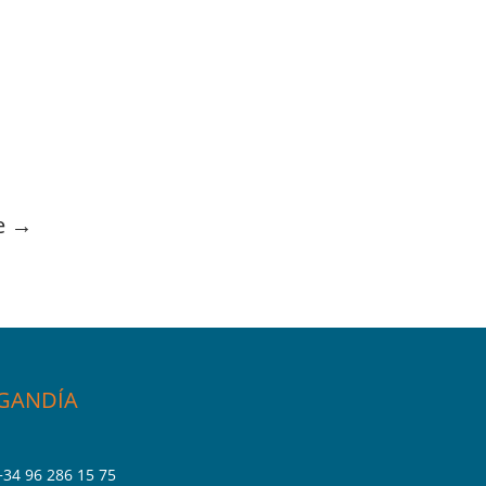
e
→
GANDÍA
+34 96 286 15 75