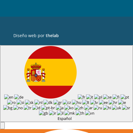
Diseño web por
thelab
Español