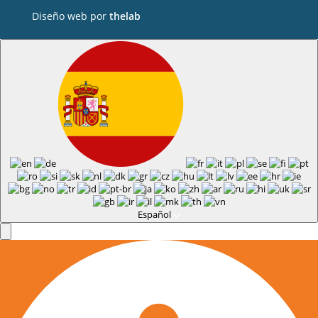
Diseño web por
thelab
Español