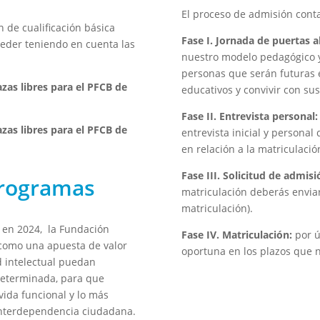
El proceso de admisión conta
 de cualificación básica
Fase I. Jornada de puertas a
ceder teniendo en cuenta las
nuestro modelo pedagógico y 
personas que serán futuras e
zas libres para el PFCB de
educativos y convivir con s
Fase II. Entrevista personal:
zas libres para el PFCB de
entrevista inicial y persona
en relación a la matriculació
Fase III. Solicitud de admisi
programas
matriculación deberás enviar 
matriculación).
 en 2024, la Fundación
Fase IV. Matriculación:
por ú
 como una apuesta de valor
oportuna en los plazos que n
 intelectual puedan
determinada, para que
vida funcional y lo más
interdependencia ciudadana.