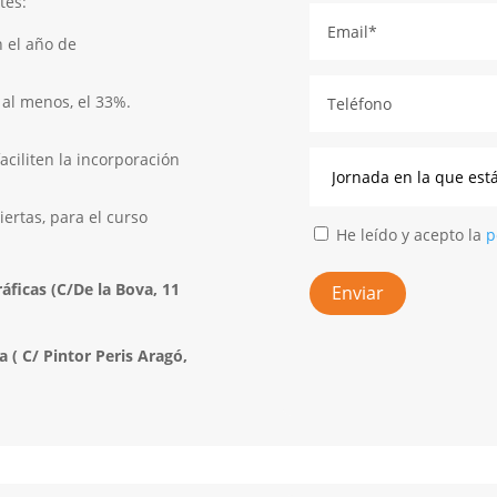
tes:
n el año de
 al menos, el 33%.
ciliten la incorporación
ertas, para el curso
He leído y acepto la
p
áficas (C/De la Bova, 11
a ( C/ Pintor Peris Aragó,